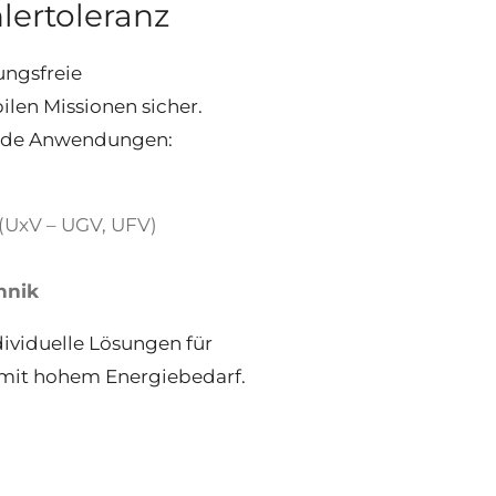
lertoleranz
ungsfreie
len Missionen sicher.
ende Anwendungen:
(UxV – UGV, UFV)
hnik
ividuelle Lösungen für
 mit hohem Energiebedarf.