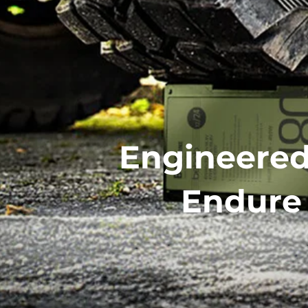
Eng
ineere
Endure